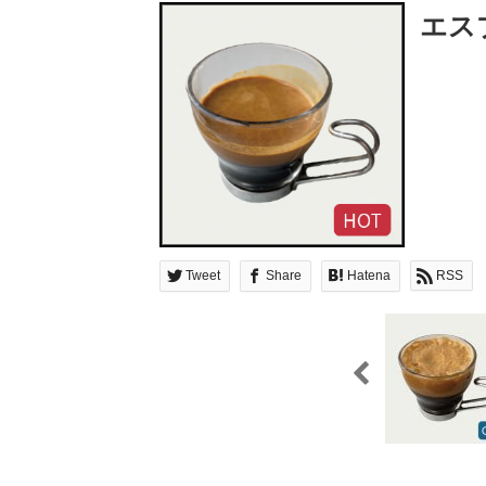
エス
Tweet
Share
Hatena
RSS