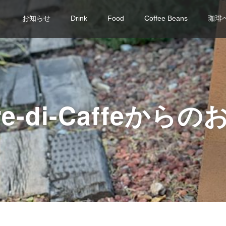
お知らせ
Drink
Food
Coffee Beans
珈琲
iere-di-Caffeか