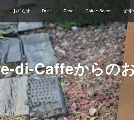
お知らせ
Drink
Food
Coffee Beans
珈琲
iere-di-Caffeか